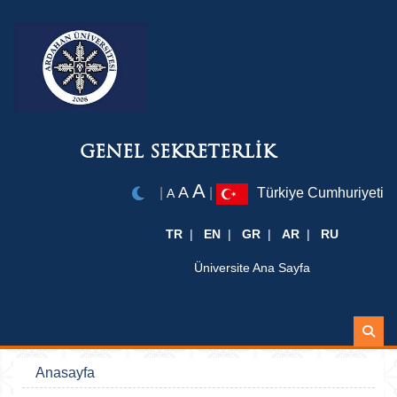
GENEL SEKRETERLİK
A
A
|
|
Türkiye Cumhuriyeti
A
TR
EN
GR
AR
RU
Üniversite Ana Sayfa
Ara
Anasayfa