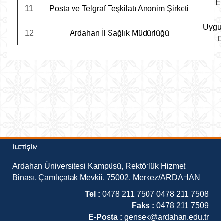
E
11
Posta ve Telgraf Teşkilatı Anonim Şirketi
Uygul
12
Ardahan İl Sağlık Müdürlüğü
İLETIŞIM
Ardahan Üniversitesi Kampüsü, Rektörlük Hizmet
Binası, Çamlıçatak Mevkii, 75002, Merkez/ARDAHAN
Tel :
0478 211 7507 0478 211 7508
Faks :
0478 211 7509
E-Posta :
gensek@ardahan.edu.tr