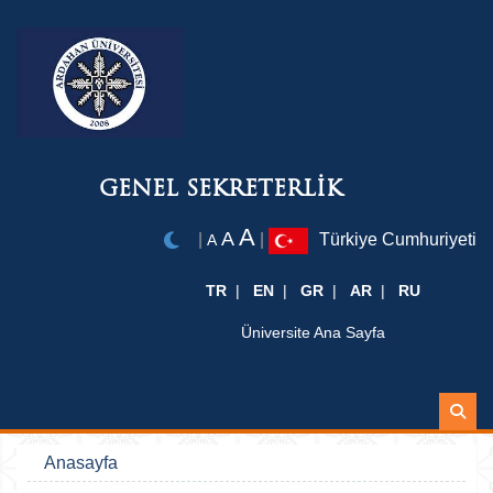
GENEL SEKRETERLİK
A
A
|
|
Türkiye Cumhuriyeti
A
TR
EN
GR
AR
RU
Üniversite Ana Sayfa
Ara
Anasayfa