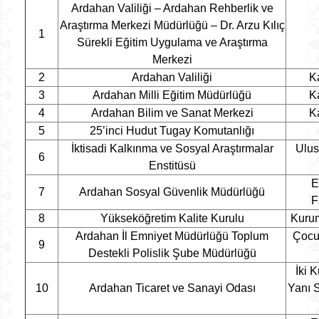
Ardahan Valiliği – Ardahan Rehberlik ve
Araştırma Merkezi Müdürlüğü – Dr. Arzu Kılıç
1
Sürekli Eğitim Uygulama ve Araştırma
Merkezi
2
Ardahan Valiliği
Ka
3
Ardahan Milli Eğitim Müdürlüğü
Ka
4
Ardahan Bilim ve Sanat Merkezi
Ka
5
25’inci Hudut Tugay Komutanlığı
İktisadi Kalkınma ve Sosyal Araştırmalar
Ulus
6
Enstitüsü
E
7
Ardahan Sosyal Güvenlik Müdürlüğü
F
8
Yükseköğretim Kalite Kurulu
Kurum
Ardahan İl Emniyet Müdürlüğü Toplum
Çocu
9
Destekli Polislik Şube Müdürlüğü
İki 
10
Ardahan Ticaret ve Sanayi Odası
Yanı S