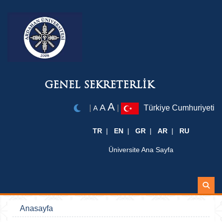
GENEL SEKRETERLİK
A
A
|
|
Türkiye Cumhuriyeti
A
TR
EN
GR
AR
RU
Üniversite Ana Sayfa
Ara
Anasayfa