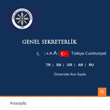
GENEL SEKRETERLİK
A
A
|
|
Türkiye Cumhuriyeti
A
TR
EN
GR
AR
RU
Üniversite Ana Sayfa
Ara
Anasayfa